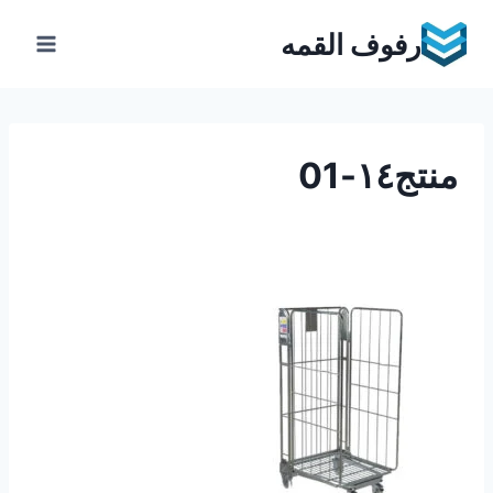
Ski
رفوف القمه
t
conten
منتج١٤-01