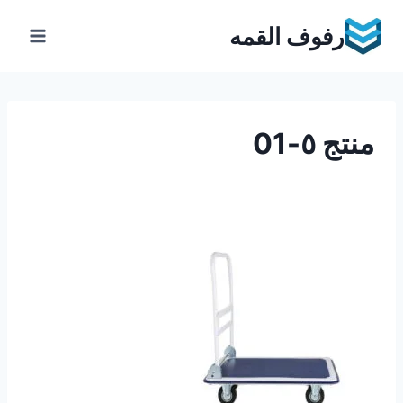
Ski
رفوف القمه
t
conten
منتج ٥-01