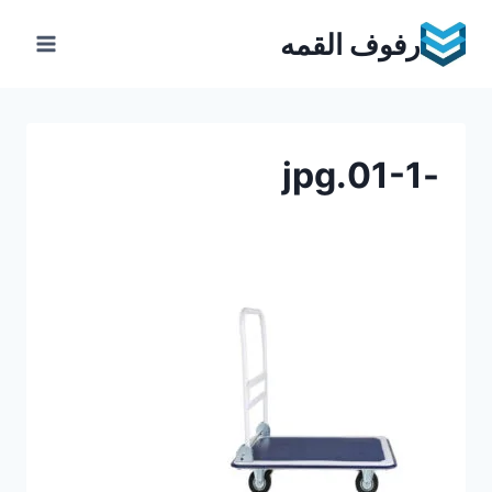
Ski
رفوف القمه
t
conten
-01-1.jpg