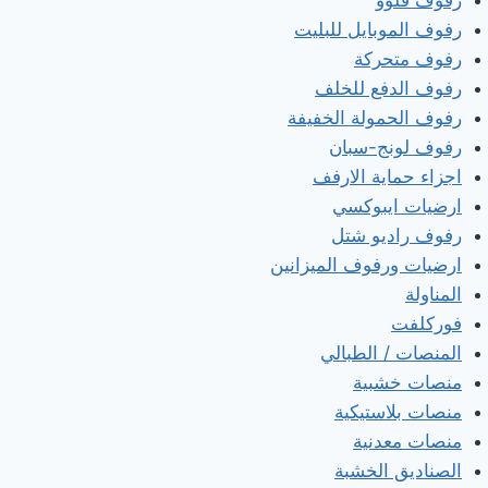
رفوف الموبايل للبليت
رفوف متحركة
رفوف الدفع للخلف
رفوف الحمولة الخفيفة
رفوف لونج-سبان
اجزاء حماية الارفف
ارضيات ايبوكسي
رفوف راديو شتل
ارضيات ورفوف الميزانين
المناولة
فوركلفت
المنصات / الطبالي
منصات خشبية
منصات بلاستيكية
منصات معدنية
الصناديق الخشبة