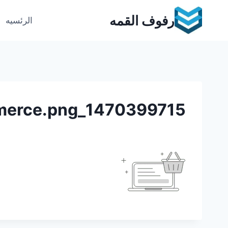
Ski
رفوف القمه
t
الرئسيه
conten
1470399715_E-Commerce.png