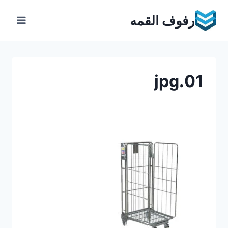
Ski
رفوف القمه
t
conten
01.jpg