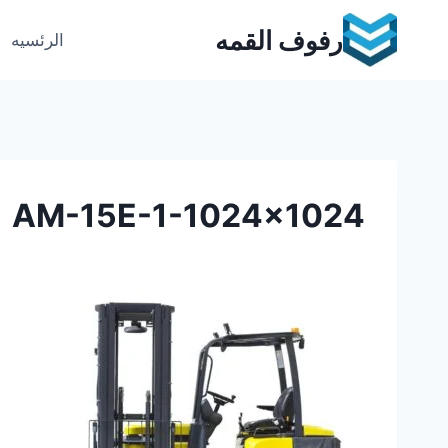
Ski
رفوف القمه
t
الرئسيه
conten
AM-15E-1-1024×1024