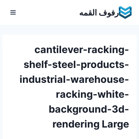
Ski
رفوف القمه
t
conten
cantilever-racking-
shelf-steel-products-
industrial-warehouse-
racking-white-
background-3d-
rendering Large