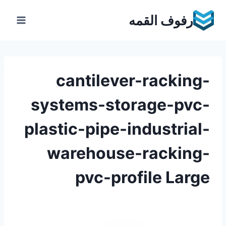
Ski
رفوف القمه
t
conten
cantilever-racking-
systems-storage-pvc-
plastic-pipe-industrial-
warehouse-racking-
pvc-profile Large