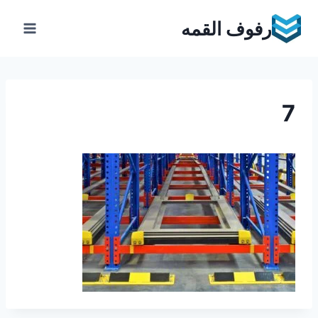
Ski
رفوف القمه
t
conten
7