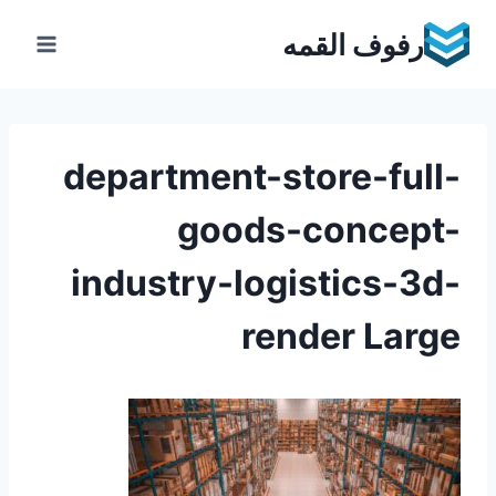
Ski
رفوف القمه
t
conten
department-store-full-
goods-concept-
industry-logistics-3d-
render Large