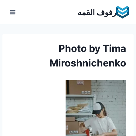
Ski
رفوف القمه
t
conten
Photo by Tima
Miroshnichenko