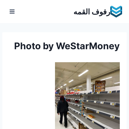
Ski
رفوف القمه
t
conten
Photo by WeStarMoney