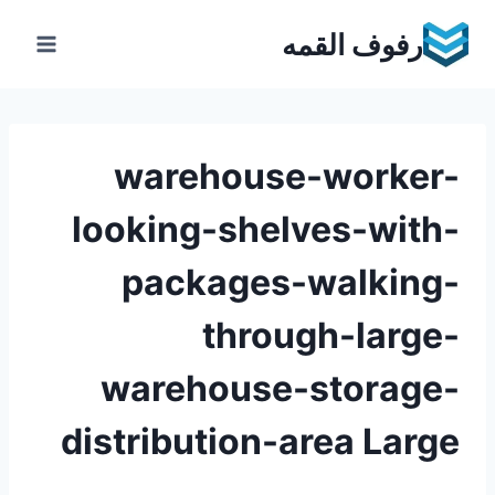
Ski
رفوف القمه
t
conten
warehouse-worker-
looking-shelves-with-
packages-walking-
through-large-
warehouse-storage-
distribution-area Large