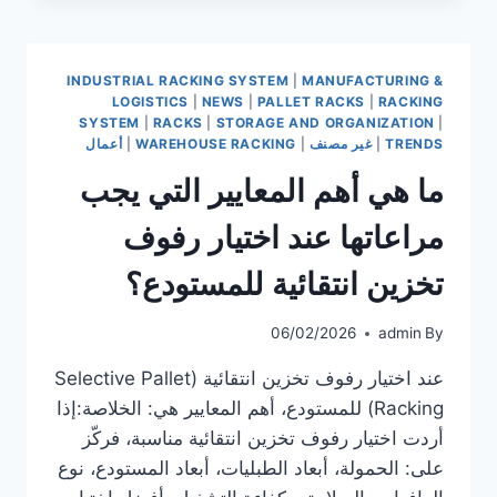
البالتة
القابلة
للتعديل
INDUSTRIAL RACKING SYSTEM
|
MANUFACTURING &
والمنظمة
LOGISTICS
|
NEWS
|
PALLET RACKS
|
RACKING
في
SYSTEM
|
RACKS
|
STORAGE AND ORGANIZATION
|
تسريع
TRENDS
|
غير مصنف
|
WAREHOUSE RACKING
|
أعمال
عملية
ما هي أهم المعايير التي يجب
التخزين؟
مراعاتها عند اختيار رفوف
تخزين انتقائية للمستودع؟
06/02/2026
admin
By
عند اختيار رفوف تخزين انتقائية (Selective Pallet
Racking) للمستودع، أهم المعايير هي: الخلاصة:إذا
أردت اختيار رفوف تخزين انتقائية مناسبة، فركّز
على: الحمولة، أبعاد الطبليات، أبعاد المستودع، نوع