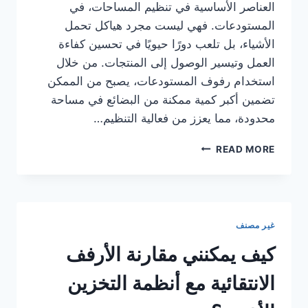
العناصر الأساسية في تنظيم المساحات، في
المستودعات. فهي ليست مجرد هياكل تحمل
الأشياء، بل تلعب دورًا حيويًا في تحسين كفاءة
العمل وتيسير الوصول إلى المنتجات. من خلال
استخدام رفوف المستودعات، يصبح من الممكن
تضمين أكبر كمية ممكنة من البضائع في مساحة
محدودة، مما يعزز من فعالية التنظيم…
رفوف
READ MORE
تخزين
,أفضل
أنواع
رفوف
المستودعات
غير مصنف
في
السعودية
كيف يمكنني مقارنة الأرفف
الانتقائية مع أنظمة التخزين